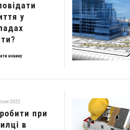
повідати
иття у
ладах
іти?
ати новину
есня 2022
робити при
илці в