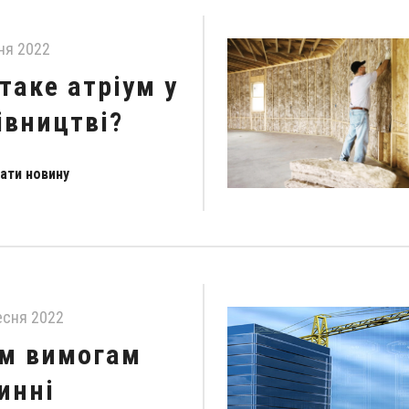
ня 2022
таке атріум у
івництві?
ати новину
есня 2022
м вимогам
инні