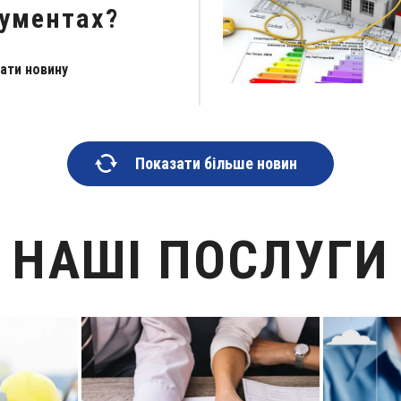
ументах?
ати новину
Показати більше новин
НАШІ ПОСЛУГИ