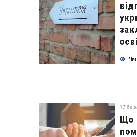
від
укр
зак
осв
Чит
12 Вер
Що 
пом