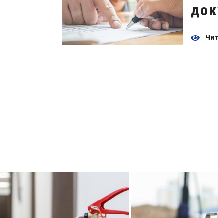
док
Чит