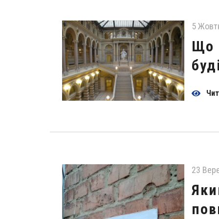
5 Жовт
Що 
буд
Чит
23 Вер
Яки
пов