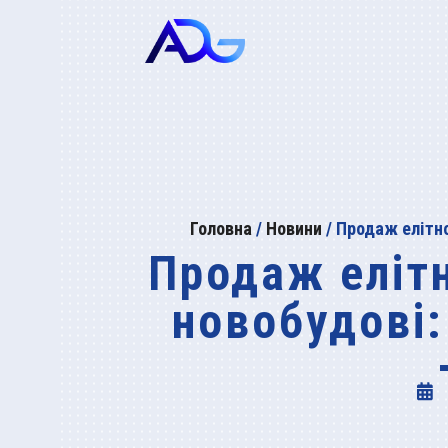
Головна
/
Новини
/
Продаж елітно
Продаж елітн
новобудові: