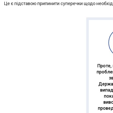
Це є підставою припинити суперечки щодо необхідн
Проте,
пробле
з
Держар
випад
пок
виво
провед