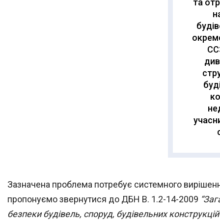
та от
н
будів
окремо
СС
див
стр
буд
к
не
учасн
Зазначена проблема потребує системного вирішення,
пропонуємо звернутися до ДБН В. 1.2-14-2009
“Заг
безпеки будівель, споруд, будівельних конструкцій 