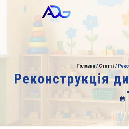
Головна
/
Статті
/
Реко
Реконструкція ди