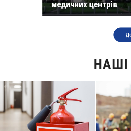
медичних центрів
Читати статті
До
НАШІ