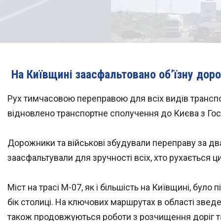
На Київщині заасфальтовано об’їзну доро
Рух тимчасовою переправою для всіх видів транспор
відновлено транспортне сполучення до Києва з Гос
Дорожники та військові збудували переправу за два 
заасфальтували для зручності всіх, хто рухається 
Міст на трасі М-07, як і більшість на Київщині, було
бік столиці. На ключових маршрутах в області звед
також продовжуються роботи з розчищення доріг та