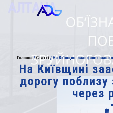
Головна
/
Статті
/
На Київщині заасфальтовано об
На Київщині заа
дорогу поблизу
через р