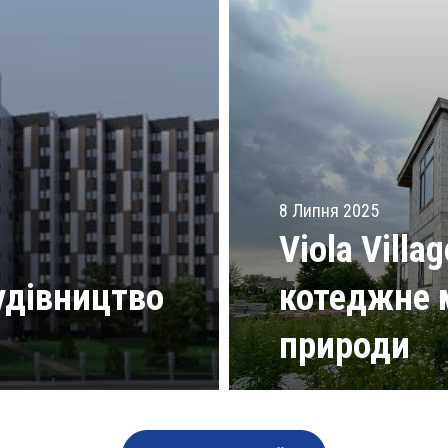
8 Липня 2025
Viola Villa
удівництво
котеджне 
природи
Читати статті