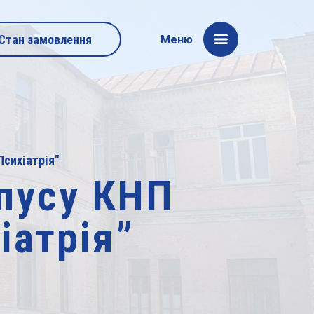
Стан замовлення
Меню
Психіатрія"
пусу КНП
іатрія”