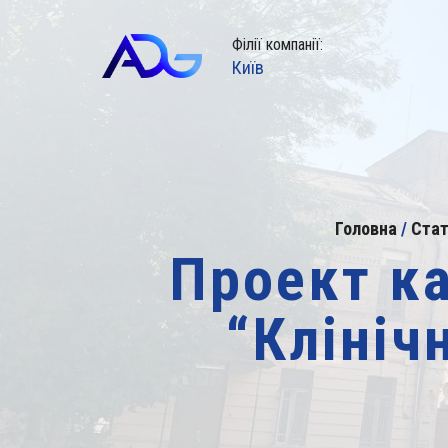
Філії компанії:
Київ
Головна
/
Стат
Проект к
“Клініч