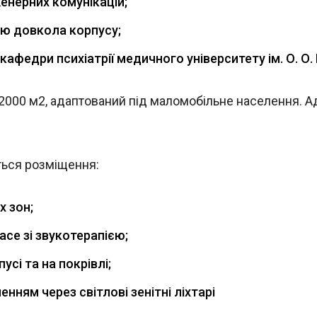
женерних комунікацій;
ою довкола корпусу;
афедри психіатрії медичного університету ім. О. О
000 м2, адаптований під маломобільне населення. Адр
ться розміщення:
х зон;
ace зі звукотерапією;
усі та на покрівлі;
енням через світлові зенітні ліхтарі