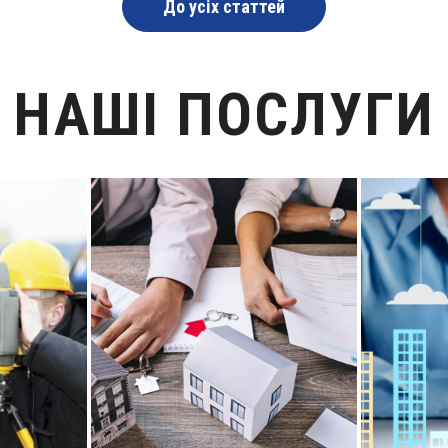
До усіх статтей
НАШІ ПОСЛУГИ