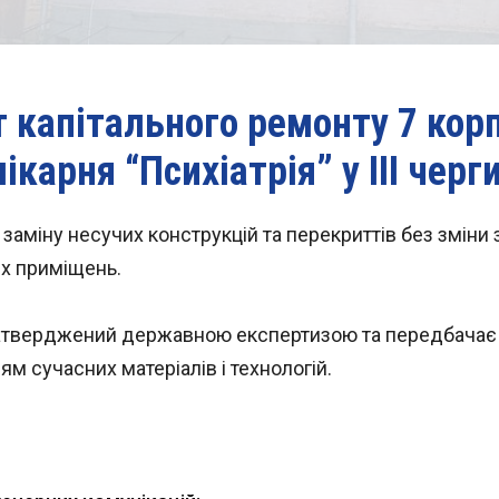
 капітального ремонту 7 корп
лікарня “Психіатрія” у ІІІ черги
аміну несучих конструкцій та перекриттів без зміни з
их приміщень.
затверджений державною експертизою та передбачає 
м сучасних матеріалів і технологій.