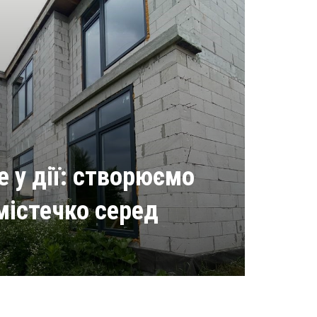
ge у дії: створюємо
містечко серед