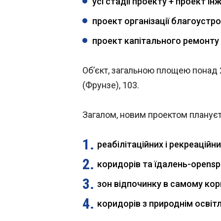
усі стадії проекту + проект ін
проект організації благоустр
проект капітального ремонту к
Об’єкт, загальною площею понад 2
(Фрунзе), 103.
Загалом, новим проектом планує
реабілітаційних і рекреаційни
коридорів та їдалень-opensp
зон відпочинку в самому корп
коридорів з природнім освітл